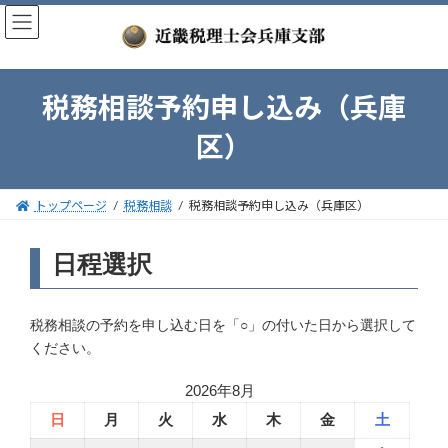
コ
ナ
ン
ビ
テ
ゲ
ン
ー
ツ
シ
税務相談予約申し込み（兵庫
へ
ョ
ス
ン
区）
キ
に
ッ
移
プ
動
トップページ
税務相談
税務相談予約申し込み（兵庫区）
日程選択
税務相談の予約を申し込む日を「○」の付いた日から選択して
ください。
2026年8月
日
月
火
水
木
金
土