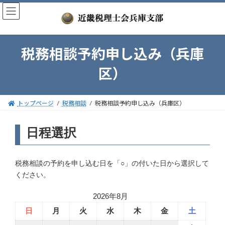
コ
ナ
ン
ビ
テ
ゲ
ン
ー
ツ
シ
税務相談予約申し込み（兵庫
へ
ョ
ス
ン
区）
キ
に
ッ
移
プ
動
トップページ
税務相談
税務相談予約申し込み（兵庫区）
日程選択
税務相談の予約を申し込む日を「○」の付いた日から選択して
ください。
2026年8月
日
月
火
水
木
金
土