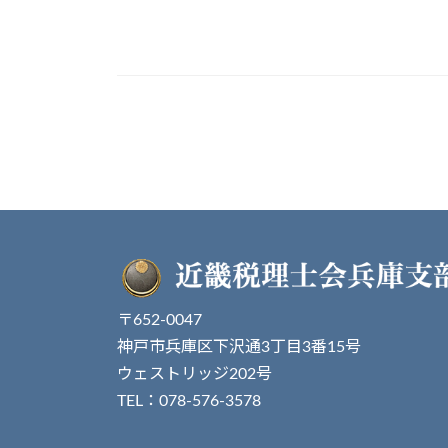
投
稿
ナ
ビ
ゲ
ー
〒652-0047
神戸市兵庫区下沢通3丁目3番15号
シ
ウェストリッジ202号
ョ
TEL：078-576-3578
ン