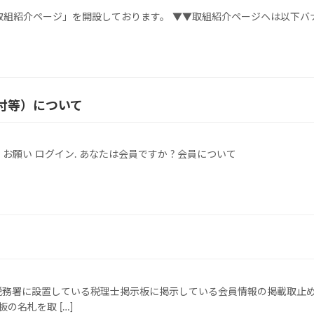
取組紹介ページ」を開設しております。 ▼▼取組紹介ページヘは以下バ
付等）について
願い ログイン. あなたは会員ですか ? 会員について
税務署に設置している税理士掲示板に掲示している会員情報の掲載取止
の名札を取 […]