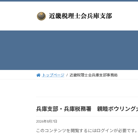
コ
ナ
ン
ビ
テ
ゲ
ン
ー
ツ
シ
へ
ョ
ス
ン
キ
に
ッ
移
プ
動
トップページ
近畿税理士会兵庫支部事務局
兵庫支部・兵庫税務署 親睦ボウリング大
2026年8月7日
このコンテンツを閲覧するにはログインが必要です。お