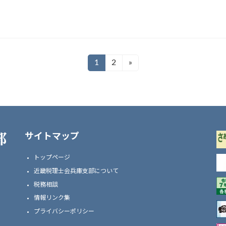
1
2
»
固
固
定
定
ペ
ペ
ー
ー
ジ
ジ
サイトマップ
トップページ
近畿税理士会兵庫支部について
税務相談
情報リンク集
プライバシーポリシー