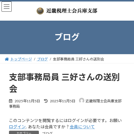
コ
ナ
ン
ビ
テ
ゲ
ン
ー
ツ
シ
へ
ョ
ブログ
ス
ン
キ
に
ッ
移
トップページ
ブログ
支部事務局員 三好さんの送別会
プ
動
支部事務局員 三好さんの送別
会
最
2025年11月5日
2025年11月5日
近畿税理士会兵庫支部
終
事務局
更
新
このコンテンツを閲覧するにはログインが必要です。お願い
日
時
ログイン
. あなたは会員ですか ?
会員について
:
カテゴリー
ブログ