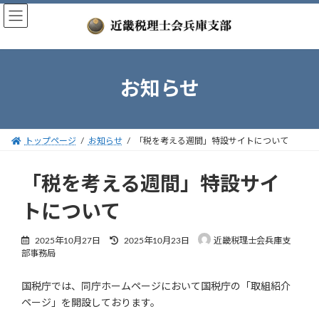
コ
ナ
ン
ビ
テ
ゲ
ン
ー
ツ
シ
へ
ョ
お知らせ
ス
ン
キ
に
ッ
移
トップページ
お知らせ
「税を考える週間」特設サイトについて
プ
動
「税を考える週間」特設サイ
トについて
最
2025年10月27日
2025年10月23日
近畿税理士会兵庫支
終
部事務局
更
新
国税庁では、同庁ホームページにおいて国税庁の「取組紹介
日
時
ページ」を開設しております。
: